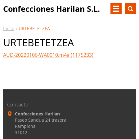
Confecciones Harilan S.L.
Inicio
URTEBETETZEA
URTEBETETZEA
AUD-20220106-WA0010.m4a (1175233)
Contacto
Confecciones Harilan
Paseo Sandua 24 trasera
Pamplona
31012