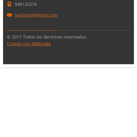
948132274
harilans
l@gmail.
com
© 2011 Todos los derechos reservados.
Creado con Webnode