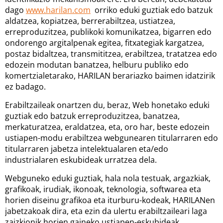
dago
www.harilan.com
orriko eduki guztiak edo batzuk
aldatzea, kopiatzea, berrerabiltzea, ustiatzea,
erreproduzitzea, publikoki komunikatzea, bigarren edo
ondorengo argitalpenak egitea, fitxategiak kargatzea,
postaz bidaltzea, transmititzea, erabiltzea, tratatzea edo
edozein modutan banatzea, helburu publiko edo
komertzialetarako, HARILAN berariazko baimen idatzirik
ez badago.
Erabiltzaileak onartzen du, beraz, Web honetako eduki
guztiak edo batzuk erreproduzitzea, banatzea,
merkaturatzea, eraldatzea, eta, oro har, beste edozein
ustiapen-modu erabiltzea webgunearen titularraren edo
titularraren jabetza intelektualaren eta/edo
industrialaren eskubideak urratzea dela.
Webguneko eduki guztiak, hala nola testuak, argazkiak,
grafikoak, irudiak, ikonoak, teknologia, softwarea eta
horien diseinu grafikoa eta iturburu-kodeak, HARILANen
jabetzakoak dira, eta ezin da ulertu erabiltzaileari laga
zaizkionik horien gaineko ustiapen-eskubideak,