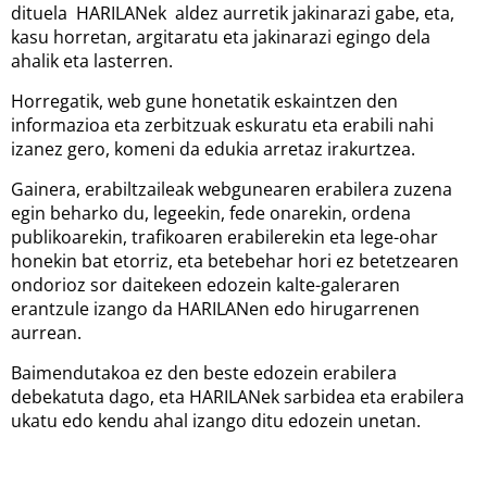
dituela HARILANek aldez aurretik jakinarazi gabe, eta,
kasu horretan, argitaratu eta jakinarazi egingo dela
ahalik eta lasterren.
Horregatik, web gune honetatik eskaintzen den
informazioa eta zerbitzuak eskuratu eta erabili nahi
izanez gero, komeni da edukia arretaz irakurtzea.
Gainera, erabiltzaileak webgunearen erabilera zuzena
egin beharko du, legeekin, fede onarekin, ordena
publikoarekin, trafikoaren erabilerekin eta lege-ohar
honekin bat etorriz, eta betebehar hori ez betetzearen
ondorioz sor daitekeen edozein kalte-galeraren
erantzule izango da HARILANen edo hirugarrenen
aurrean.
Baimendutakoa ez den beste edozein erabilera
debekatuta dago, eta HARILANek sarbidea eta erabilera
ukatu edo kendu ahal izango ditu edozein unetan.