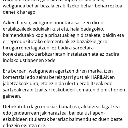
webgunea behar bezala erabiltzeko behar-beharrezkoa
denetik harago.
Azken finean, webgune honetara sartzen diren
erabiltzaileek edukiak ikusi eta, hala badagokio,
baimendutako kopia pribatuak egin ditzakete, baldin eta
erreproduzitutako elementuak ez bazaizkie gero
hirugarrenei lagatzen, ez badira sareetara
konektatutako zerbitzarietan instalatzen eta ez badira
inolako ustiapenen xede.
Era berean, webgunean agertzen diren marka, izen
komertzial edo zeinu bereizgarri guztiak HARILANen
jabetzakoak dira, eta ezin da ulertu erabiltzeak edo
sartzeak erabiltzaileari eskubiderik ematen dionik horien
gainean.
Debekatuta dago edukiak banatzea, aldatzea, lagatzea
edo jendaurrean jakinaraztea, bai eta ustiapen-
eskubideen titularrak berariaz baimendu ez duen beste
edozein egintza ere.