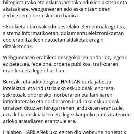
biltegiratutako eta eskura jarritako edukien akatsak eta
akatsak ere, webgunearen edo eskaintzen diren
zerbitzuen bidez eskuratu badira.
• Edukietan birusak edo bestelako elementuak egotea,
sistema informatikoetan, dokumentu elektronikoetan
edo erabiltzaileen datuetan aldaketak eragin
ditzaketenak.
Webgunearen erabilera desegokiaren ondorioz, legeak
ez betetzea, fede ona, ordena publikoa, trafikoaren
erabilera eta lege-ohar hau.
Bereziki, eta adibide gisa, HARILAN ez da jabetza
intelektual eta industrialeko eskubideak, enpresa-
sekretuak, ohorerako, norberaren eta familiaren
intimitaterako eta norberaren irudirako eskubideak
urratzen dituzten hirugarrenen jarduketen erantzule,
ezta lehia desleialaren eta legez kanpoko publizitatearen
arloko araudiaren erantzule ere.
Halaber, HARILANek uko egiten dio webgune honetatik