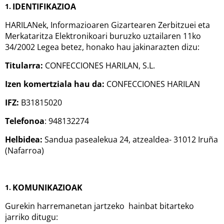
IDENTIFIKAZIOA
HARILANek, Informazioaren Gizartearen Zerbitzuei eta
Merkataritza Elektronikoari buruzko uztailaren 11ko
34/2002 Legea betez, honako hau jakinarazten dizu:
Titularra:
CONFECCIONES HARILAN, S.L.
Izen komertziala hau da:
CONFECCIONES HARILAN
IFZ:
B31815020
Telefonoa
: 948132274
Helbidea:
Sandua pasealekua 24, atzealdea- 31012 Iruña
(Nafarroa)
KOMUNIKAZIOAK
Gurekin harremanetan jartzeko hainbat bitarteko
jarriko ditugu: