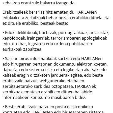
zehatzen erantzule bakarra izango da.
Erabiltzaileak berariaz hitz ematen du HARILANen
edukiak eta zerbitzuak behar bezala erabiliko dituela eta
ez dituela erabiliko, besteak beste:
• Eduki deliktiboak, bortitzak, pornografikoak, arrazistak,
xenofoboak, iraingarriak, terrorismoaren apologiakoak
edo, oro har, legearen edo ordena publikoaren
aurkakoak zabaltzea.
• Sarean birus informatikoak sartzea edo HARILANen
edo hirugarren pertsonen dokumentu elektronikoetan,
datuetan edo sistema fisiko eta logikoetan akatsak edo
kalteak eragin ditzaketen jarduerak egitea, edo beste
erabiltzaile batzuei webgunerako eta haien
zerbitzuetarako sarbidea oztopatzea, HARILANek
zerbitzuak emateko erabiltzen dituen baliabide
informatikoen kontsumo masiboaren bidez.
• Beste erabiltzaile batzuen posta elektronikoko
kontuetan edo HARILANen edo hirugarrenen sistema