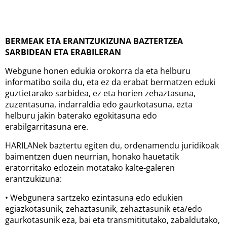
BERMEAK ETA ERANTZUKIZUNA BAZTERTZEA
SARBIDEAN ETA ERABILERAN
Webgune honen edukia orokorra da eta helburu
informatibo soila du, eta ez da erabat bermatzen eduki
guztietarako sarbidea, ez eta horien zehaztasuna,
zuzentasuna, indarraldia edo gaurkotasuna, ezta
helburu jakin baterako egokitasuna edo
erabilgarritasuna ere.
HARILANek baztertu egiten du, ordenamendu juridikoak
baimentzen duen neurrian, honako hauetatik
eratorritako edozein motatako kalte-galeren
erantzukizuna:
• Webgunera sartzeko ezintasuna edo edukien
egiazkotasunik, zehaztasunik, zehaztasunik eta/edo
gaurkotasunik eza, bai eta transmititutako, zabaldutako,